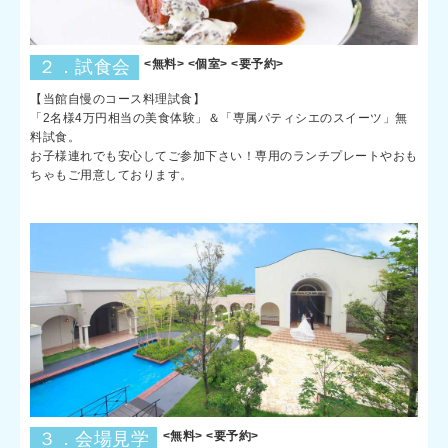
２．試食会
<無料> <個室> <要予約>
【当館自慢のコース料理試食】
「2名様4万円相当の美食体験」＆「専属パティシエのスイーツ」無
料試食。
お子様連れでも安心してご参加下さい！専用のランチプレートやおも
ちゃもご用意しております。
３．会場見学
<無料> <要予約>