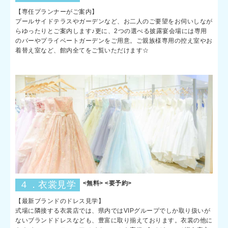
【専任プランナーがご案内】
プールサイドテラスやガーデンなど、お二人のご要望をお伺いしなが
らゆったりとご案内します♪更に、2つの選べる披露宴会場には専用
のバーやプライベートガーデンをご用意。ご親族様専用の控え室やお
着替え室など、館内全てをご覧いただけます☆
４．衣裳見学
<無料> <要予約>
【最新ブランドのドレス見学】
式場に隣接する衣裳店では、県内ではVIPグループでしか取り扱いが
ないブランドドレスなども、豊富に取り揃えております。衣裳の他に