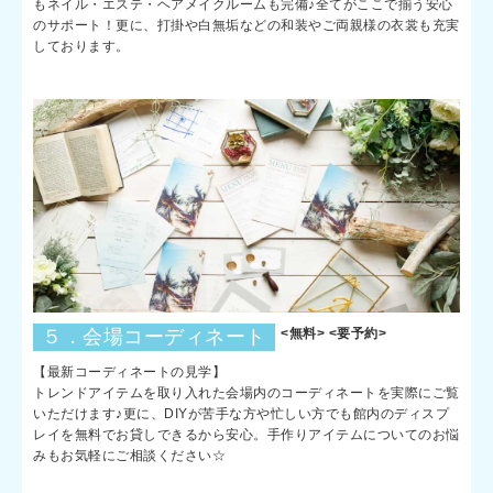
もネイル・エステ・ヘアメイクルームも完備♪全てがここで揃う安心
のサポート！更に、打掛や白無垢などの和装やご両親様の衣裳も充実
しております。
５．会場コーディネート
<無料> <要予約>
【最新コーディネートの見学】
トレンドアイテムを取り入れた会場内のコーディネートを実際にご覧
いただけます♪更に、DIYが苦手な方や忙しい方でも館内のディスプ
レイを無料でお貸しできるから安心。手作りアイテムについてのお悩
みもお気軽にご相談ください☆