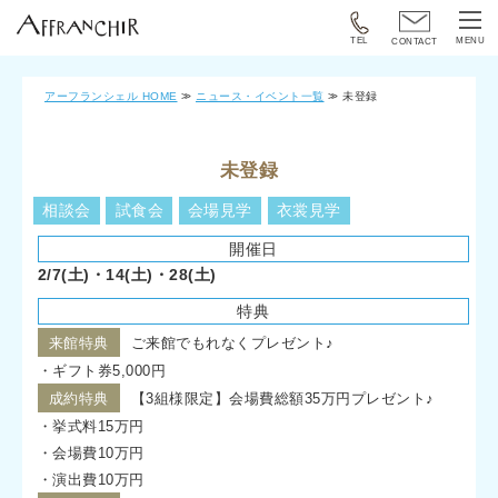
TEL
MENU
CONTACT
アーフランシェル HOME
ニュース・イベント一覧
未登録
未登録
相談会
試食会
会場見学
衣裳見学
開催日
2/7(土)・14(土)・28(土)
特典
来館特典
ご来館でもれなくプレゼント♪
・ギフト券5,000円
成約特典
【3組様限定】会場費総額35万円プレゼント♪
・挙式料15万円
・会場費10万円
・演出費10万円