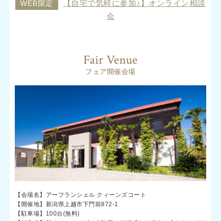
WEB限定
【自宅で気軽に参加♪】オンライン相談
会
Fair Venue
フェア開催会場
【会場名】アーフランシェル クィーンズコート
【開催地】新潟県上越市下門前872-1
【駐車場】100台(無料)