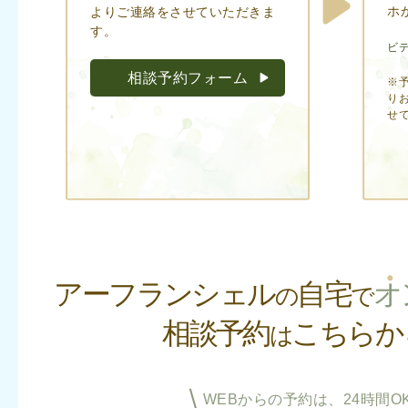
ホ
よりご連絡をさせていただきま
す。
ビ
相談予約フォーム
※
り
せ
アーフランシェル
自宅
オ
の
で
相談予約
こちらか
は
WEBからの予約は、24時間OK