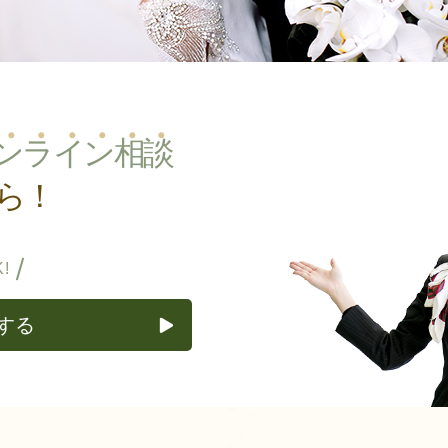
ン
ラ
イ
ン
相
談
ら！
!
する