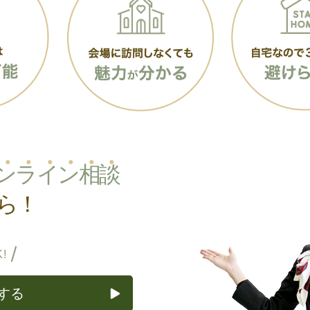
ン
ラ
イ
ン
相
談
ら！
!
する