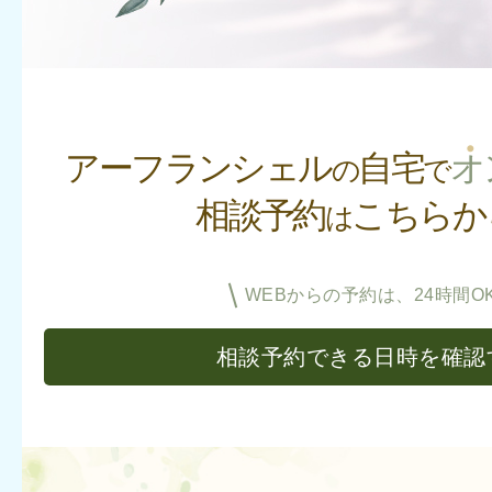
アーフランシェル
自宅
オ
の
で
相談予約
こちらか
は
WEBからの予約は、24時間OK
相談予約できる日時を確認