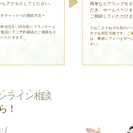
からアクセスしてください。
簡単なヒアリングをさ
だき、ホームページを
デオチャットへの接続方法 >
ご相談していただけま
予約当日5～10分前にプランナーよ
※お二人それぞれ別のパ
お電話にてご予約確認のご連絡をさ
ホでも対応可能です。ご
ていただきます。
は、事前にアドバイザー
さい。
ン
ラ
イ
ン
相
談
ら！
!