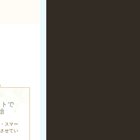
ットで
始
・スマー
させてい