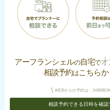
アーフランシェル
自宅
オ
の
で
相談予約
こちらか
は
WEBからの予約は、24時間OK
相談予約できる日時を確認