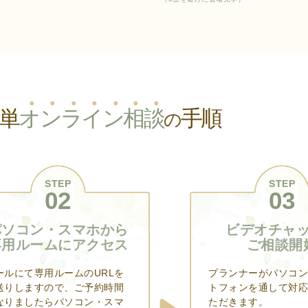
単
オ
ン
ラ
イ
ン
相
談
手順
の
STEP
STEP
02
03
パソコン・スマホから
ビデオチャ
専用ルームにアクセス
ご相談開
ールにて専用ルームのURLを
プランナーがパソコン
送りしますので、ご予約時間
トフォンを通して対応
なりましたらパソコン・スマ
ただきます。