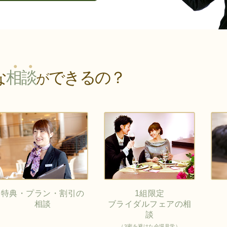
な
相
談
できるの？
が
特典・プラン・割引の
1組限定
相談
ブライダルフェアの相
談
（3密を避けた会場見学）